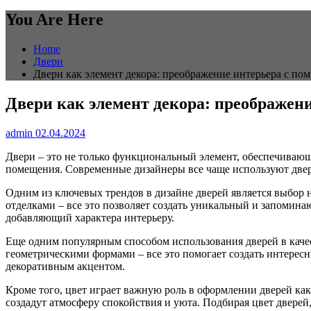
You Are Here
Home
Двери
Двери как элемент декора: преображение интерьера с п
Двери как элемент декора: преображе
admin
02.04.2024
Двери – это не только функциональный элемент, обеспечивающ
помещения. Современные дизайнеры все чаще используют двери
Одним из ключевых трендов в дизайне дверей является выбор 
отделками – все это позволяет создать уникальный и запоми
добавляющий характера интерьеру.
Еще одним популярным способом использования дверей в качес
геометрическими формами – все это помогает создать интерес
декоративным акцентом.
Кроме того, цвет играет важную роль в оформлении дверей как
создадут атмосферу спокойствия и уюта. Подбирая цвет двере