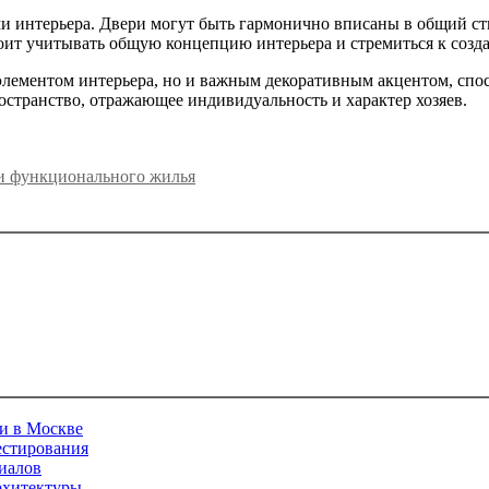
и интерьера. Двери могут быть гармонично вписаны в общий сти
тоит учитывать общую концепцию интерьера и стремиться к созд
 элементом интерьера, но и важным декоративным акцентом, сп
остранство, отражающее индивидуальность и характер хозяев.
 и функционального жилья
ми в Москве
естирования
иалов
рхитектуры