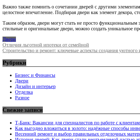
Важно также помнить о сочетании дверей с другими элементам
целостное впечатление. Подбирая двери как элемент декора, с
Таким образом, двери могут стать не просто функциональным
стильные и оригинальные двери, можно создать уникальное пр
Двери
Навигация
Отличия льготной ипотеки от семейной
Строительство и ремонт: ключевые аспекты создания уютного
по
записям
Рубрики
Бизнес и Финансы
Двери
Дизайн и интерьер
Отделка
Разное
Свежие записи
Т-Банк: Вакансии для специалистов по работе с клиента
Как выгодно вложиться в золото: надёжные способы инв
Весенний ремонт и выбор правильных отделочных матер
История дверей: Как двери стали неотъемлемой частью а