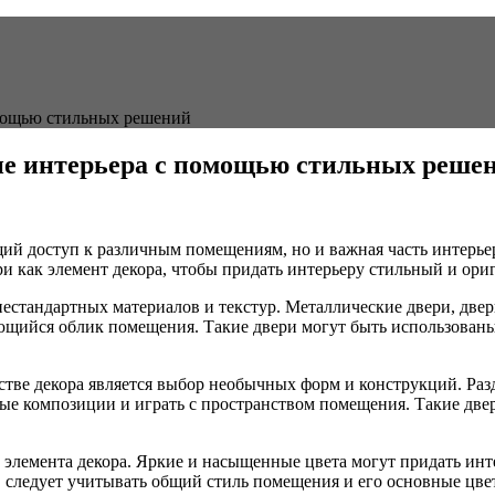
омощью стильных решений
ние интерьера с помощью стильных реше
ий доступ к различным помещениям, но и важная часть интерьер
 как элемент декора, чтобы придать интерьеру стильный и ори
нестандартных материалов и текстур. Металлические двери, две
нающийся облик помещения. Такие двери могут быть использова
тве декора является выбор необычных форм и конструкций. Раз
ные композиции и играть с пространством помещения. Такие две
 элемента декора. Яркие и насыщенные цвета могут придать инт
й, следует учитывать общий стиль помещения и его основные цв