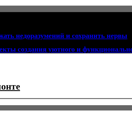
жать недоразумений и сохранить нервы
пекты создания уютного и функциональн
монте