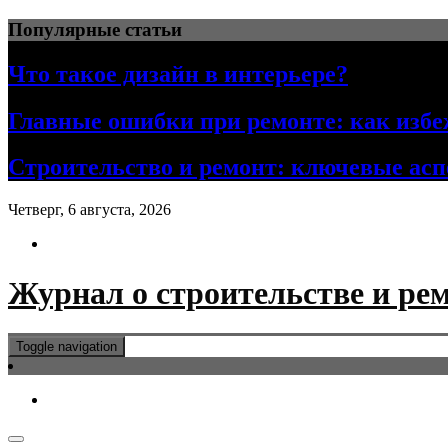
Skip
Популярные статьи
to
content
Что такое дизайн в интерьере?
Главные ошибки при ремонте: как избе
Строительство и ремонт: ключевые ас
Четверг, 6 августа, 2026
Журнал о строительстве и ре
Toggle navigation